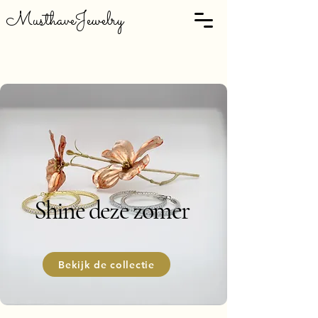
MusthaveJewelry
Shine deze zomer
Bekijk de collectie