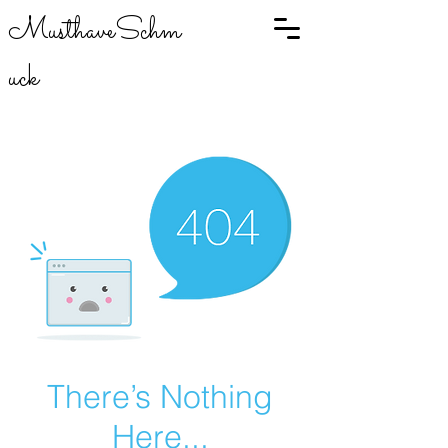
MusthaveSchm
uck
There’s Nothing
Here...