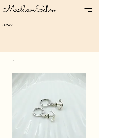
MusthaveSchm
uck