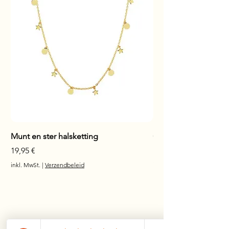
Munt en ster halsketting
Glanzende staaf hals
Preis
Preis
19,95 €
17,95 €
inkl. MwSt.
|
Verzendbeleid
inkl. MwSt.