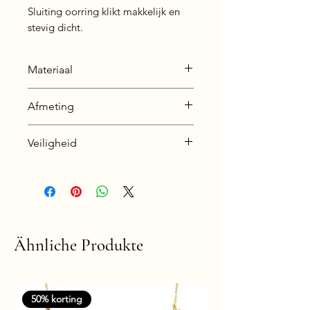
Sluiting oorring klikt makkelijk en
stevig dicht.
Materiaal
Zink legering (zie info pagina
Afmeting
voor uitleg over dit materiaal).
Afmeting oorringetjes
Veiligheid
binnenzijde: 8 mm
buitenzijde 11 mm
Nikkelvrij en hypoallergeen
Afmeting bedeltje
Lengte: 11 mm
Breedte: 10 mm
Ähnliche Produkte
50% korting