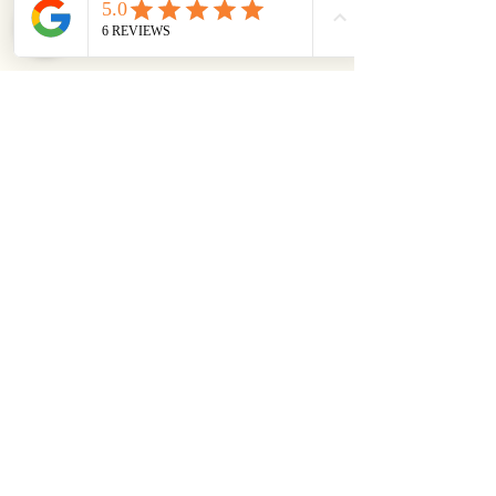
MusthaveSchmuck
Niederlande
Datenschutzrichtlinie
Erklärung zur Barrierefreiheit
Versandbedingungen
Allgemeine Geschäftsbedingungen
Rückgaberecht
06-21621731