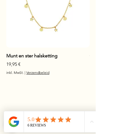
Munt en ster halsketting
Glanzende staaf hals
Preis
Preis
19,95 €
17,95 €
inkl. MwSt.
|
Verzendbeleid
inkl. MwSt.