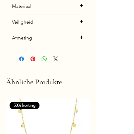
Materiaal
925 Sterling Silver
Veiligheid
Silver + E-Coat (Anti-Tarnish)
Nickel & Lead free &
Afmeting
Hypoallergenic
4 x 10,5 mm
Ähnliche Produkte
50% korting