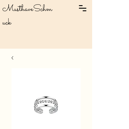
MusthaveSchm
uck