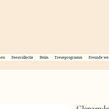
Sets
Feestcollectie
Heim
Treueprogramm
Freunde we
Glanzende 