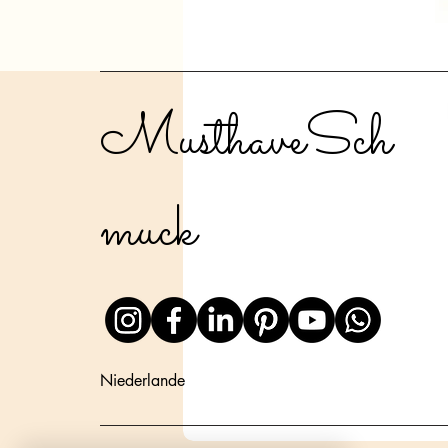
MusthaveSch
muck
Niederlande