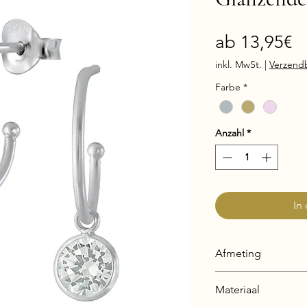
Sa
ab
13,95€
Pr
inkl. MwSt.
|
Verzend
Farbe
*
Anzahl
*
In
Afmeting
Bedel: 6 x 6 mm
Materiaal
Oorbel: 1 x 14 mm