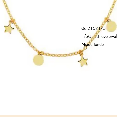
06-21621731
info@musthavejewel
Niederlande