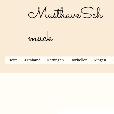
MusthaveSch
muck
Heim
Armband
Kettingen
Oorbellen
Ringen