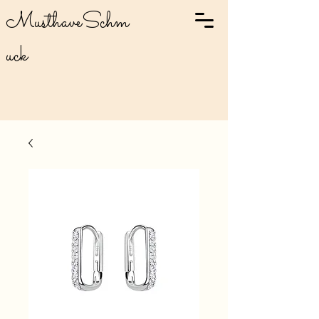
MusthaveSchm
uck