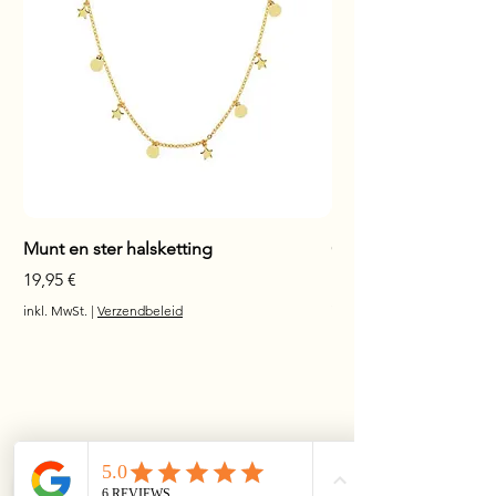
Munt en ster halsketting
Glanzende staaf hals
Preis
Preis
19,95 €
17,95 €
inkl. MwSt.
|
Verzendbeleid
inkl. MwSt.