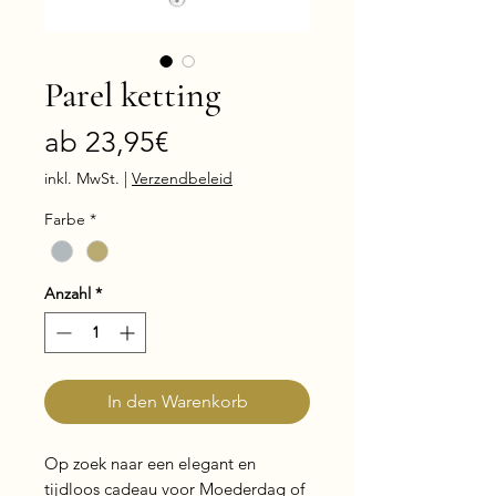
Parel ketting
Sale-
ab
23,95€
Preis
inkl. MwSt.
|
Verzendbeleid
Farbe
*
Anzahl
*
In den Warenkorb
Op zoek naar een elegant en
tijdloos cadeau voor Moederdag of