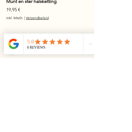
Munt en ster halsketting
Glanzende staaf hals
Preis
Preis
19,95 €
17,95 €
inkl. MwSt.
|
Verzendbeleid
inkl. MwSt.
MusthaveSchmuck