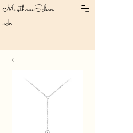
MusthaveSchm
uck