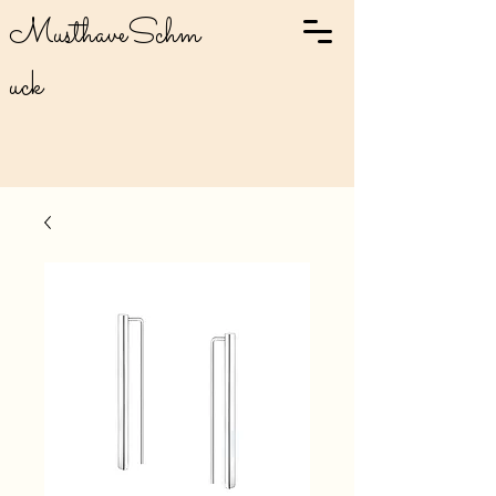
MusthaveSchm
uck