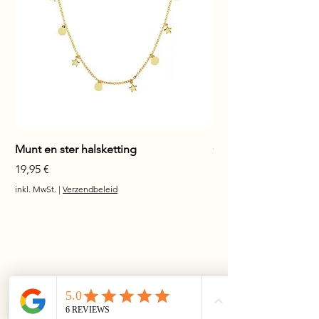
Munt en ster halsketting
Glanzende staaf hals
Preis
Preis
19,95 €
17,95 €
inkl. MwSt.
|
Verzendbeleid
inkl. MwSt.