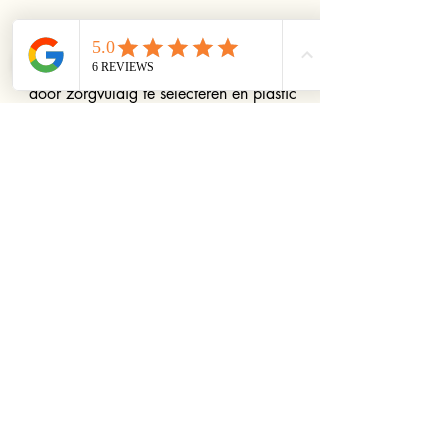
We streven ernaar om duurzaam in te
kopen en te verzenden. Dit doen we
door zorgvuldig te selecteren en plastic
te minimaliseren, terwijl we bij het
inpakken altijd letten op de grootte en
het materiaal.
Heb je vragen of opmerkingen? Neem
gerust contact met ons op. De
contactgegevens vind je
hier.
Joyería imprescindible