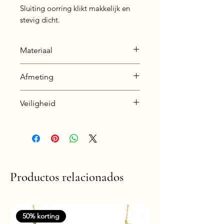
Sluiting oorring klikt makkelijk en
stevig dicht.
Materiaal
Zink legering (zie info pagina
Afmeting
voor uitleg over dit materiaal).
Afmeting oorringetjes
Veiligheid
binnenzijde: 8 mm
buitenzijde 11 mm
Nikkelvrij en hypoallergeen
Afmeting bedeltje
Lengte: 11 mm
Breedte: 10 mm
Productos relacionados
50% korting