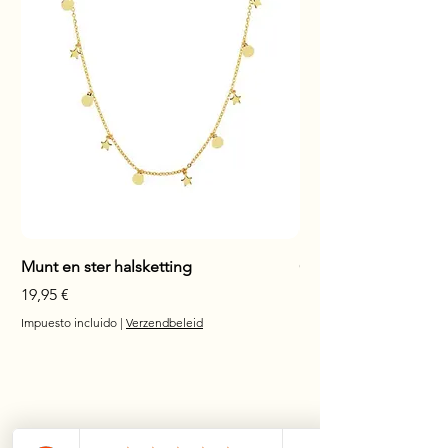
Munt en ster halsketting
Glanzende staaf hals
Precio
Precio
19,95 €
17,95 €
Impuesto incluido
|
Verzendbeleid
Impuesto incluido