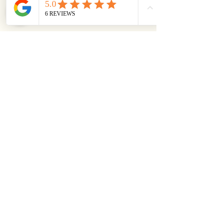
Joyería imprescindible
Países Bajos
política de privacidad
Declaración de accesibilidad
Política de envíos
Términos y condiciones generales
Política de reembolso
06-21621731