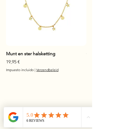
Munt en ster halsketting
Glanzende staaf hals
Precio
Precio
19,95 €
17,95 €
Impuesto incluido
|
Verzendbeleid
Impuesto incluido