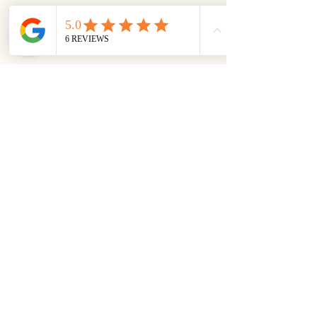
Joyería imprescindible
Países Bajos
política de privacidad
Declaración de accesibilidad
Política de envíos
Términos y condiciones generales
Política de reembolso