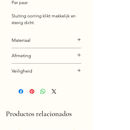
Per paar
Sluiting oorring klikt makkelijk en
stevig dicht.
Materiaal
Zink legering (zie info pagina
Afmeting
voor uitleg over dit materiaal).
Afmeting oorringetjes
Veiligheid
binnenzijde: 8 mm
buitenzijde 11 mm
Nikkelvrij en hypoallergeen
Afmeting bedeltje
7 mm diameter buitenzijde
Productos relacionados