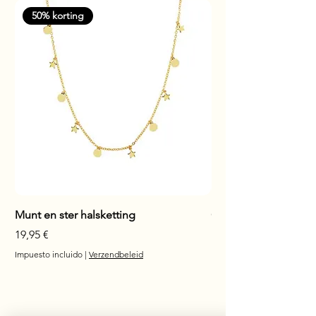
50% korting
Munt en ster halsketting
Glanzende staaf hals
Precio
Precio
19,95 €
17,95 €
Impuesto incluido
|
Verzendbeleid
Impuesto incluido