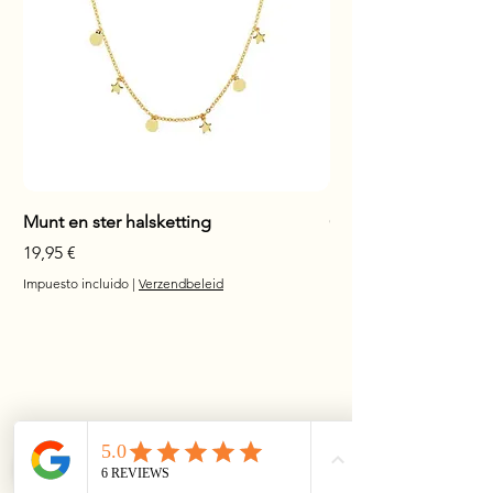
Munt en ster halsketting
Glanzende staaf hals
Precio
Precio
19,95 €
17,95 €
Impuesto incluido
|
Verzendbeleid
Impuesto incluido