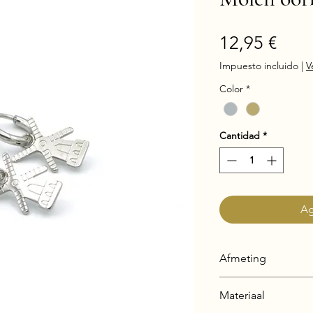
Prec
12,95 €
Impuesto incluido
|
V
Color
*
Cantidad
*
Ag
Afmeting
Volledige oorbel:
Materiaal
Molen: 14 mm, di