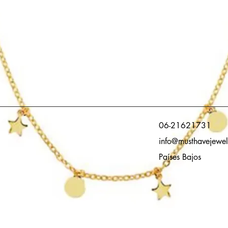
06-21621731
info@musthavejewel
Países Bajos