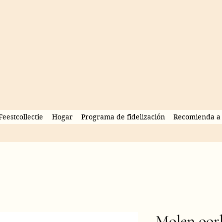
Feestcollectie
Hogar
Programa de fidelización
Recomienda a 
Molen oor