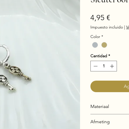
Preci
4,95 €
Impuesto incluido
|
V
Color
*
Cantidad
*
Ag
Materiaal
Zink legering (zie 
Afmeting
materiaal).