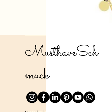
MusthaveSch
muck