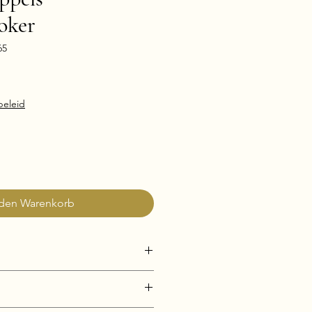
oker
65
beleid
 den Warenkorb
info pagina voor uitleg over dit