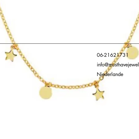
06-21621731
info@musthavejewel
Niederlande