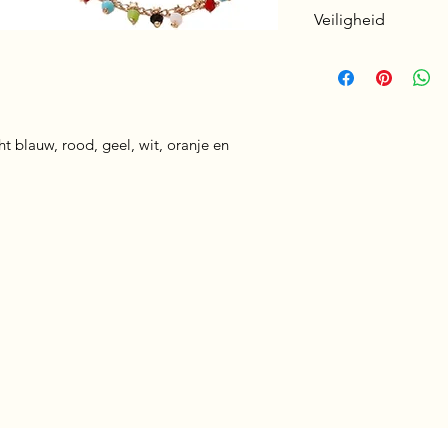
Lengte ketting: 30
Veiligheid
Dikte: 6 mm
Nikkelvrij en hypo
ht blauw, rood, geel, wit, oranje en