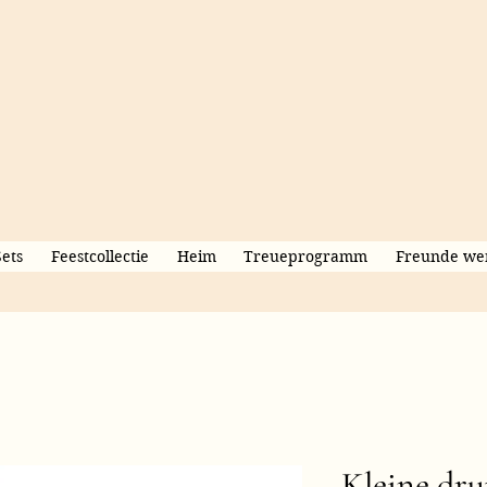
Sets
Feestcollectie
Heim
Treueprogramm
Freunde we
Kleine dru