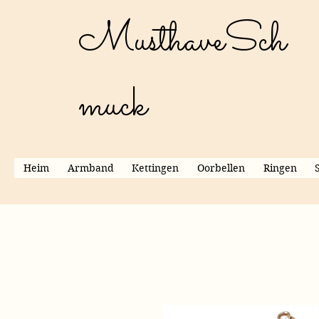
MusthaveSch
muck
Heim
Armband
Kettingen
Oorbellen
Ringen