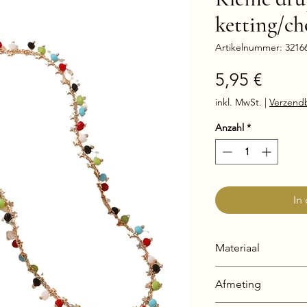
ketting/ch
Artikelnummer: 3216
Preis
5,95 €
inkl. MwSt.
|
Verzend
Anzahl
*
In
Materiaal
Zink legering (zie 
Afmeting
materiaal).