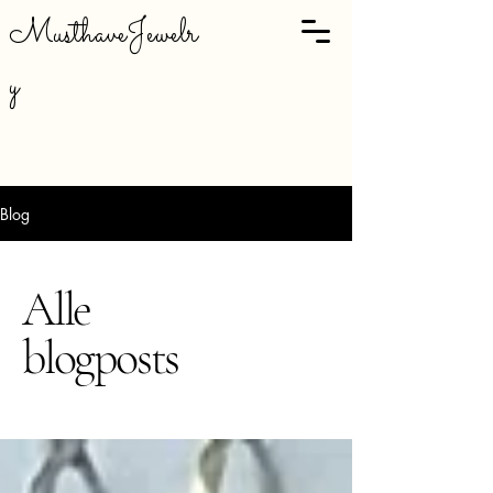
MusthaveJewelr
y
Blog
Alle
blogposts