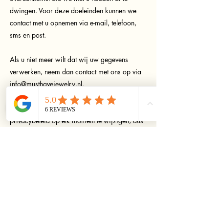
dwingen. Voor deze doeleinden kunnen we
contact met u opnemen via e-mail, telefoon,
sms en post.
Als u niet meer wilt dat wij uw gegevens
verwerken, neem dan contact met ons op via
info@musthavejewelry.nl
.
We behouden ons het recht voor om dit
privacybeleid op elk moment te wijzigen, dus
bekijk het regelmatig. Wijzigingen en
verduidelijkingen worden onmiddellijk van
kracht na plaatsing op de website. Als we
wezenlijke wijzigingen aanbrengen in dit
beleid, zullen we u hier op de hoogte stellen
dat het is bijgewerkt, zodat u weet welke
informatie we verzamelen, hoe we deze
gebruiken en onder welke omstandigheden,