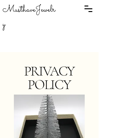
MusthaveJewelr
y
PRIVACY
POLICY