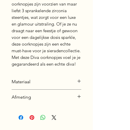
oorknopjes zijn voorzien van maar 
liefst 3 sprankelende zirconia 
steentjes, wat zorgt voor een luxe 
en glamour uitstraling. Of je ze nu 
draagt naar een feestje of gewoon 
voor een dagelijkse dosis sparkle, 
deze oorknopjes zijn een echte 
must-have voor je sieradencollectie. 
Met deze Diva oorknopjes voel je je 
gegarandeerd als een echte diva!
Materiaal
Oorbel: 925 sterling zilver -
Afmeting
plating: silver + E-Coat (Anti-
Tarnish)
Breedte: 12 mm
Steen: Cubic zirconia
Lengte: 4 mm