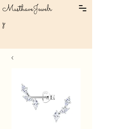
MusthaveJewelr
y