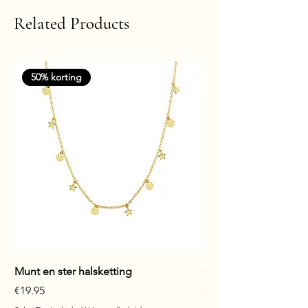
Related Products
50% korting
Munt en ster halsketting
Glanzende staaf hals
Price
Price
€19.95
€17.95