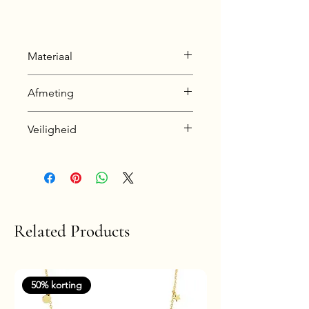
Materiaal
Zink legering (zie info pagina
Afmeting
voor uitleg over dit materiaal).
Lengte ketting± 38 cm + 6 cm
Veiligheid
Dikte: 7 mm
Nikkelvrij en hypoallergeen
Related Products
50% korting