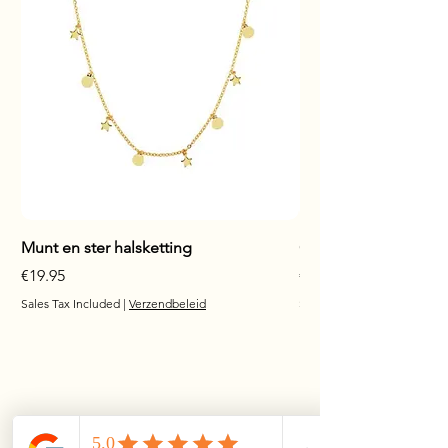
Munt en ster halsketting
Glanzende staaf hals
Price
Price
€19.95
€17.95
Sales Tax Included
|
Verzendbeleid
Sales Tax Included