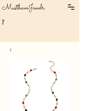
MusthaveJewelr
y