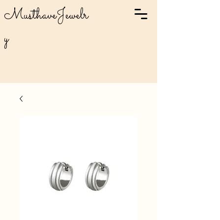
MusthaveJewelr
y