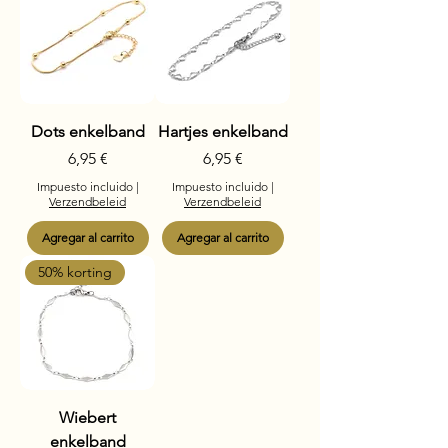
Dots enkelband
Hartjes enkelband
Precio
Precio
6,95 €
6,95 €
Impuesto incluido
|
Impuesto incluido
|
Verzendbeleid
Verzendbeleid
Agregar al carrito
Agregar al carrito
50% korting
Wiebert
enkelband