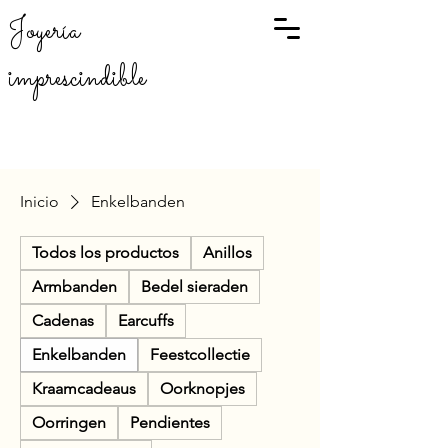
Joyería
imprescindible
Inicio
Enkelbanden
Todos los productos
Anillos
Armbanden
Bedel sieraden
Cadenas
Earcuffs
Enkelbanden
Feestcollectie
Kraamcadeaus
Oorknopjes
Oorringen
Pendientes