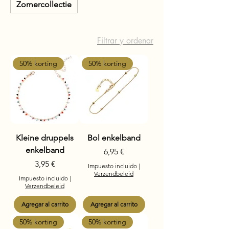
Zomercollectie
Filtrar y ordenar
50% korting
50% korting
Kleine druppels
Bol enkelband
enkelband
Precio
6,95 €
Precio
3,95 €
Impuesto incluido
|
Verzendbeleid
Impuesto incluido
|
Verzendbeleid
Agregar al carrito
Agregar al carrito
50% korting
50% korting