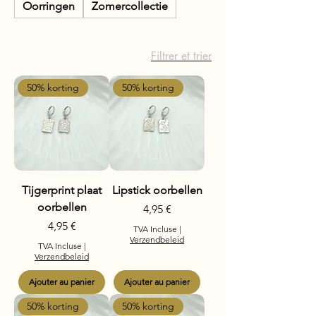
Oorringen
Zomercollectie
Filtrer et trier
50% korting
50% korting
Tijgerprint plaat
Lipstick oorbellen
oorbellen
Prix
4,95 €
Prix
4,95 €
TVA Incluse
|
Verzendbeleid
TVA Incluse
|
Verzendbeleid
Ajouter au panier
Ajouter au panier
50% korting
50% korting