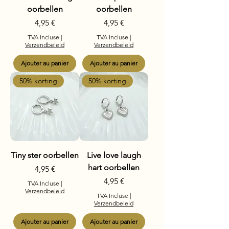
oorbellen
oorbellen
Prix
Prix
4,95 €
4,95 €
TVA Incluse
|
TVA Incluse
|
Verzendbeleid
Verzendbeleid
Ajouter au panier
Ajouter au panier
50% korting
50% korting
Tiny ster oorbellen
Live love laugh
hart oorbellen
Prix
4,95 €
Prix
4,95 €
TVA Incluse
|
Verzendbeleid
TVA Incluse
|
Verzendbeleid
Ajouter au panier
Ajouter au panier