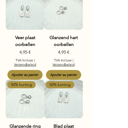
Veer plaat
Glanzend hart
oorbellen
oorbellen
Prix
Prix
4,95 €
4,95 €
TVA Incluse
|
TVA Incluse
|
Verzendbeleid
Verzendbeleid
Ajouter au panier
Ajouter au panier
50% korting
50% korting
Glanzende ring
Blad plaat