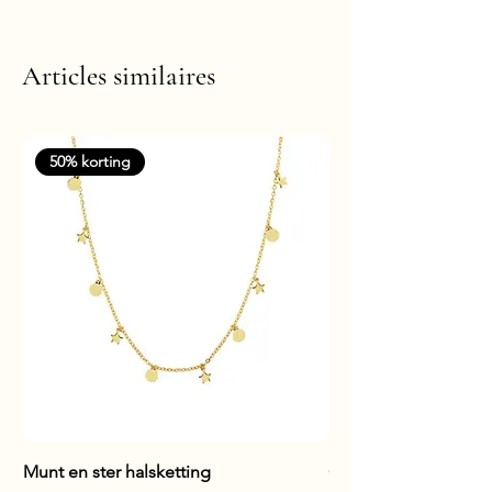
Articles similaires
50% korting
Munt en ster halsketting
Glanzende staaf hals