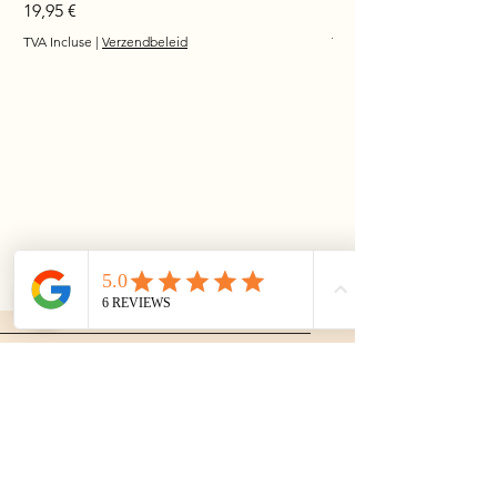
Prix
Prix
19,95 €
17,95 €
TVA Incluse
|
Verzendbeleid
TVA Incluse
Bijoux
incontournables