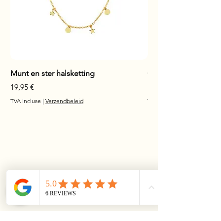
Munt en ster halsketting
Glanzende staaf hals
Prix
Prix
19,95 €
17,95 €
TVA Incluse
|
Verzendbeleid
TVA Incluse