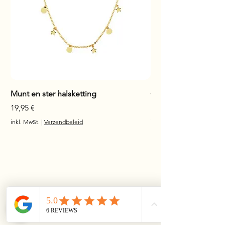
Munt en ster halsketting
Glanzende staaf hals
Preis
Preis
19,95 €
17,95 €
inkl. MwSt.
|
Verzendbeleid
inkl. MwSt.