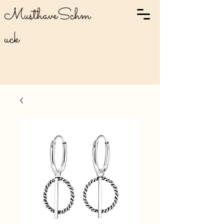
MusthaveSchm
uck