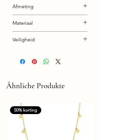
Afmeting
10 x 13 mm
Materiaal
925 Sterling Silver
Veiligheid
Oxidized + E-Coat (Anti-Tarnish)
Nickel & Lead free &
Hypoallergenic
Ähnliche Produkte
50% korting