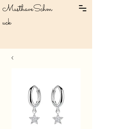
MusthaveSchm
uck