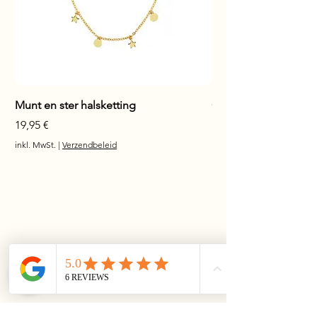
Munt en ster halsketting
Glanzende staaf hals
Preis
Preis
19,95 €
17,95 €
inkl. MwSt.
|
Verzendbeleid
inkl. MwSt.