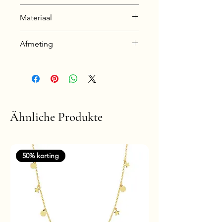
Nickel & Lead free &
Materiaal
Hypoallergenic
Silver + E-Coat (Anti-Tarnish)
Afmeting
Steen type: Cubic Zirconia
Ster: 6 x 6 mm
Hoop: 11 x 2 mm
Ähnliche Produkte
50% korting