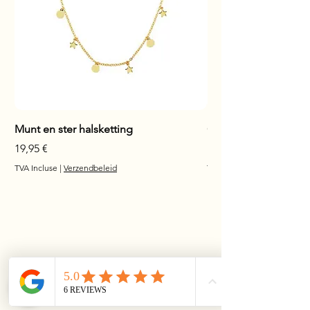
Munt en ster halsketting
Glanzende staaf hals
Prix
Prix
19,95 €
17,95 €
TVA Incluse
|
Verzendbeleid
TVA Incluse