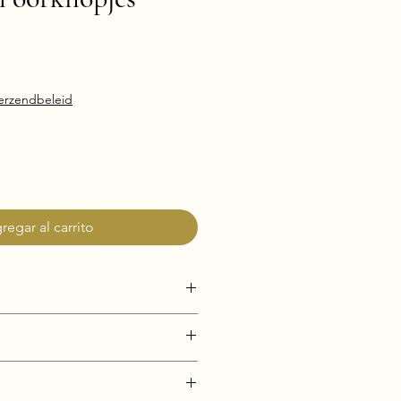
o
erzendbeleid
regar al carrito