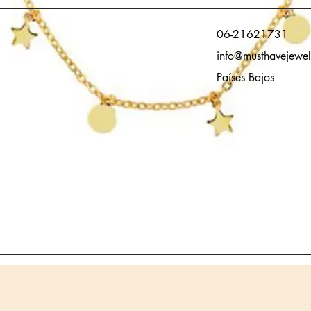
06-21621731
info@musthavejewel
Países Bajos
Vista rápida