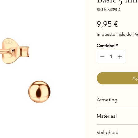
SKU: 543904
Preci
9,95 €
Impuesto incluido
|
V
Cantidad
*
Ag
Afmeting
5 x 5 mm
Materiaal
925 Sterling Silver
Veiligheid