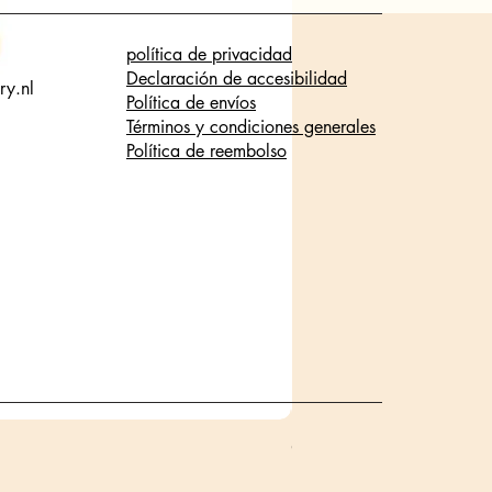
política de privacidad
Declaración de accesibilidad
ry.nl
Política de envíos
Términos y condiciones generales
Política de reembolso
Glanzende staaf halsketti
Precio
17,95 €