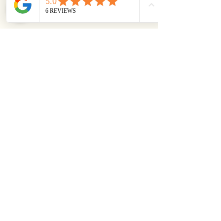
Joyería imprescindible
Países Bajos
política de privacidad
Declaración de accesibilidad
Política de envíos
Términos y condiciones generales
Política de reembolso
06-21621731