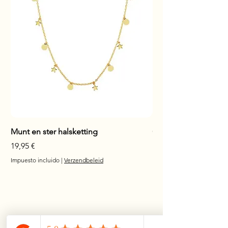
Tarnish)
Cubic Zirconia
Munt en ster halsketting
Glanzende staaf hals
Precio
Precio
19,95 €
17,95 €
Impuesto incluido
|
Verzendbeleid
Impuesto incluido