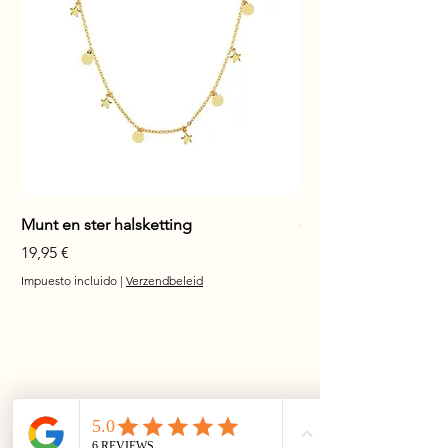
Munt en ster halsketting
Glanzende staaf hals
Precio
Precio
19,95 €
17,95 €
Impuesto incluido
|
Verzendbeleid
Impuesto incluido