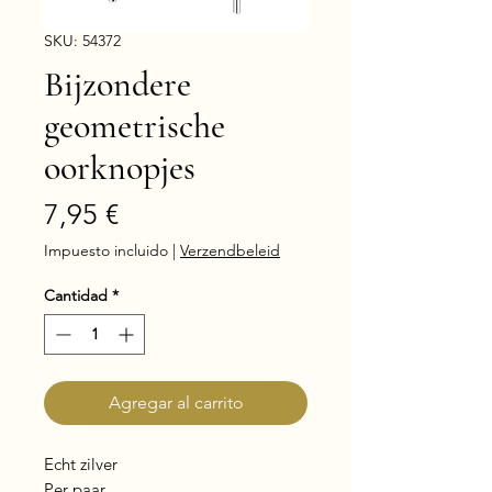
SKU: 54372
Bijzondere
geometrische
oorknopjes
Precio
7,95 €
Impuesto incluido
|
Verzendbeleid
Cantidad
*
Agregar al carrito
Echt zilver
Per paar