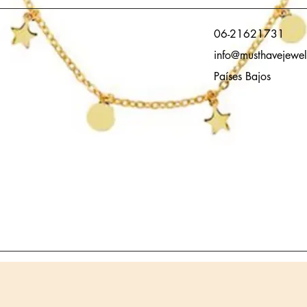
06-21621731
info@musthavejewel
Países Bajos
Vista rápida