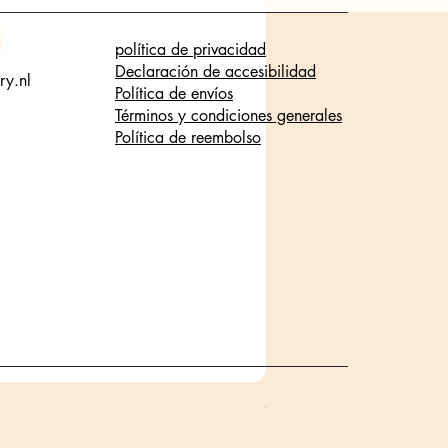
política de privacidad
Declaración de accesibilidad
ry.nl
Política de envíos
Términos y condiciones generales
Política de reembolso
Glanzende staaf halsketti
Precio
17,95 €