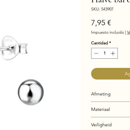
SKU: 543907
Preci
7,95 €
Impuesto incluido
|
V
Cantidad
*
Ag
Afmeting
5 x 5 mm
Materiaal
925 Sterling Silver
Veiligheid
Silver + E-Coat (Ant