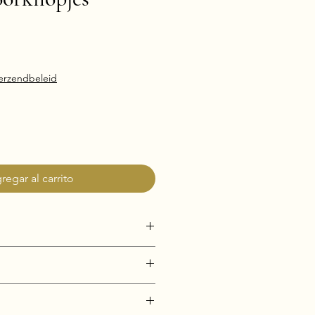
o
erzendbeleid
regar al carrito
i-Tarnish)