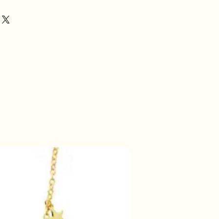
e & Hypoallergenic
50% korting