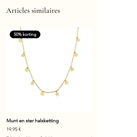
Articles similaires
50% korting
Munt en ster halsketting
Glanzende staaf hals
Prix
Prix
19,95 €
17,95 €