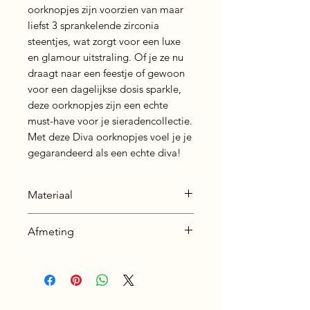
oorknopjes zijn voorzien van maar 
liefst 3 sprankelende zirconia 
steentjes, wat zorgt voor een luxe 
en glamour uitstraling. Of je ze nu 
draagt naar een feestje of gewoon 
voor een dagelijkse dosis sparkle, 
deze oorknopjes zijn een echte 
must-have voor je sieradencollectie. 
Met deze Diva oorknopjes voel je je 
gegarandeerd als een echte diva!
Materiaal
Oorbel: 925 sterling zilver -
Afmeting
plating: silver + E-Coat (Anti-
Tarnish)
Breedte: 12 mm
Steen: Cubic zirconia
Lengte: 4 mm