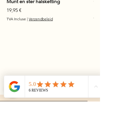
Munt en ster halsketting
Glanzende staaf hals
Prix
Prix
19,95 €
17,95 €
TVA Incluse
|
Verzendbeleid
TVA Incluse
Bijoux
incontournables