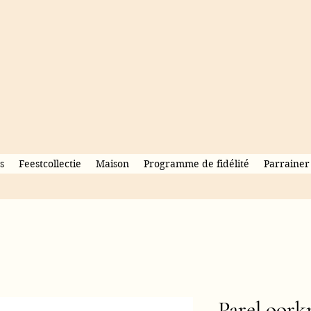
s
Feestcollectie
Maison
Programme de fidélité
Parrainer
Parel oork