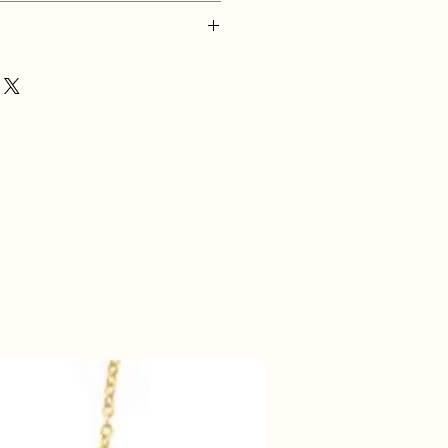
h)
e & Hypoallergenic
50% korting