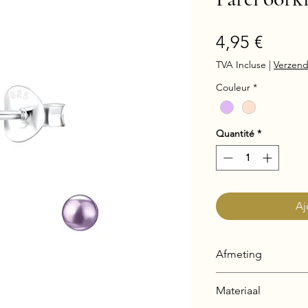
Prix
4,95 €
TVA Incluse
|
Verzend
Couleur
*
Quantité
*
Aj
Afmeting
3 x 3 mm
Materiaal