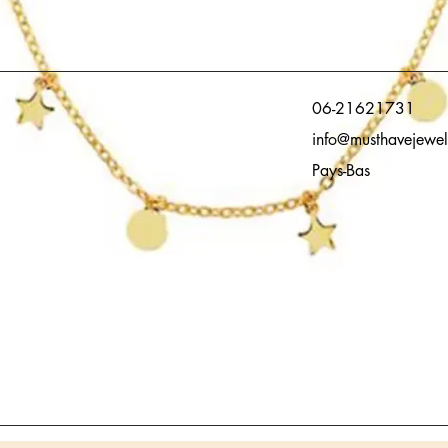
06-21621731
info@musthavejewel
Pays-Bas